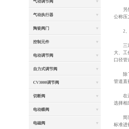
气动调节阀
另外，
气动执行器
公称压
陶瓷阀门
2、
控制元件
三通球
大、工
电动调节阀
口径管
自力式调节阀
除了以
管道直
CV3000调节阀
在选择
切断阀
选择相
电动蝶阀
简而言
电磁阀
标准进