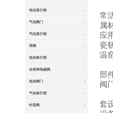
近
电动直行程
常
气动阀门
属
应
气动直行程
瓷
球阀
温
电动角行程
1
自保持电磁阀
部
电动阀门
阀
2
气动角行程
套
针型阀