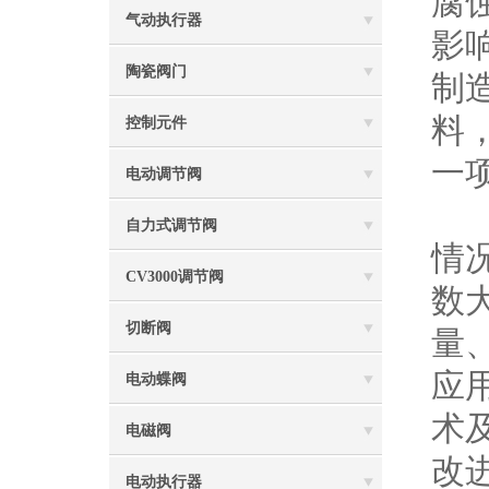
腐
气动执行器
影
陶瓷阀门
制
料
控制元件
一
电动调节阀
陶
自力式调节阀
情
CV3000调节阀
数
切断阀
量
应
电动蝶阀
术
电磁阀
改
电动执行器