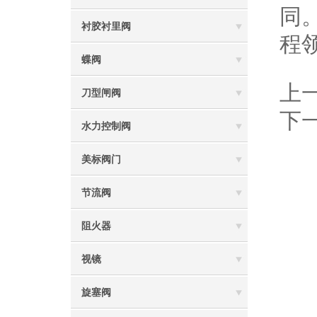
同
衬胶衬里阀
程
蝶阀
上
刀型闸阀
下
水力控制阀
美标阀门
节流阀
阻火器
视镜
旋塞阀