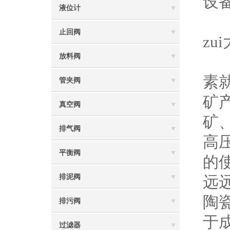
设
液位计
3
止回阀
z
放料阀
4
素
管夹阀
矿
真空阀
矿
排气阀
高
平衡阀
的
排泥阀
远
陶
排污阀
于
过滤器