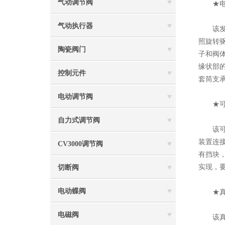
气动调节阀
★电动
气动执行器
该发
照旋转
陶瓷阀门
子和阀
缘状部
控制元件
套筒支
电动调节阀
★可拆
自力式调节阀
该可
装置连
CV3000调节阀
有挡块
实现，
切断阀
电动蝶阀
★真空
电磁阀
该真