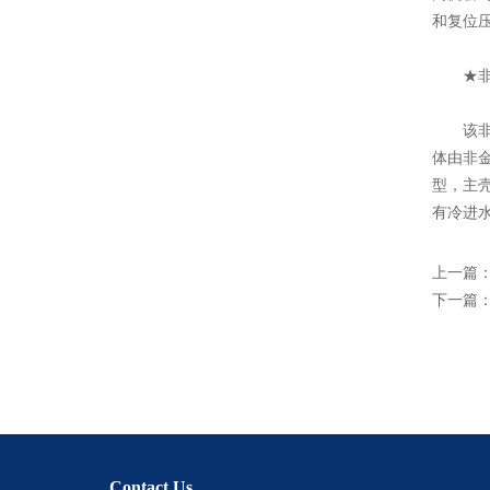
和复位
★非金
该非
体由非
型，主
有冷进
上一篇
下一篇
Contact Us