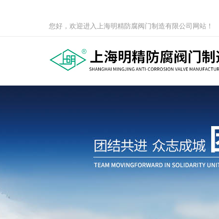
您好，欢迎进入上海明精防腐阀门制造有限公司网站！