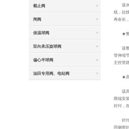
该水
截止阀
线，拉
闸阀
寿命长
保温球阀
★整体
双向承压旋球阀
该整
管伸缩
偏心半球阀
主控管
油田专用阀、电站阀
★高压
该高
两端安
封付，
封付
同侧密