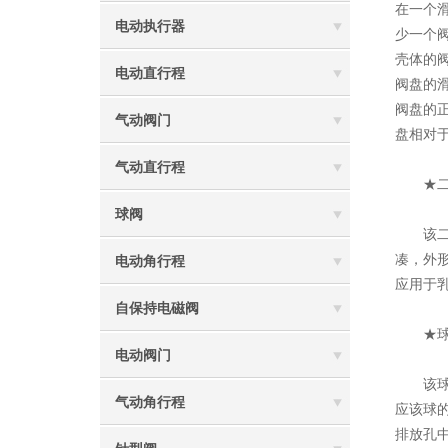
在一个
电动执行器
少一个
壳体的
电动直行程
阀盘的
阀盘的
气动阀门
盘相对
气动直行程
★二通
球阀
该二
凑，外
电动角行程
应用于
自保持电磁阀
★球阀
电动阀门
该球
气动角行程
应该球
排放孔