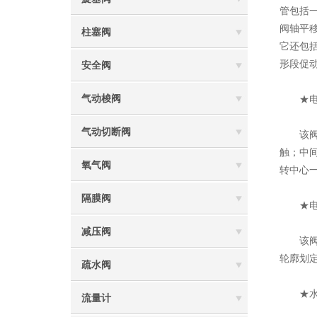
管包括
阀轴平
柱塞阀
它还包
形段促
安全阀
气动梭阀
★电动
气动切断阀
该阀
触；中
氧气阀
转中心
隔膜阀
★电动
减压阀
该阀
轮廓划
疏水阀
★水塔
流量计