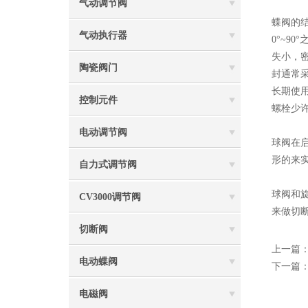
气动调节阀
蝶阀的
气动执行器
0°~9
失小，
陶瓷阀门
封通常
长期使
控制元件
螺栓少
电动调节阀
球阀在
形的来
自力式调节阀
球阀和
CV3000调节阀
来做切
切断阀
上一篇
电动蝶阀
下一篇
电磁阀