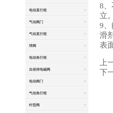
8
电动直行程
立
气动阀门
9
滑
气动直行程
表
球阀
电动角行程
上
自保持电磁阀
下
电动阀门
气动角行程
针型阀