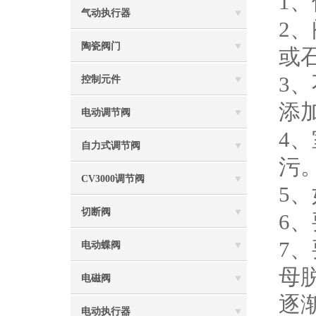
1
气动执行器
2
陶瓷阀门
或
3
控制元件
添
电动调节阀
4
自力式调节阀
污
CV3000调节阀
5
切断阀
6
7
电动蝶阀
母
电磁阀
逐
电动执行器