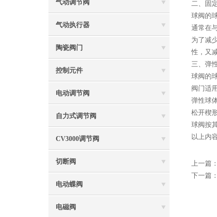
气动调节阀
二、固
球阀的
气动执行器
通常在
为了减
陶瓷阀门
性，又
三、弹
控制元件
球阀的
阀门适
电动调节阀
弹性球
松开楔
自力式调节阀
球阀按
以上内
CV3000调节阀
切断阀
上一篇
下一篇
电动蝶阀
电磁阀