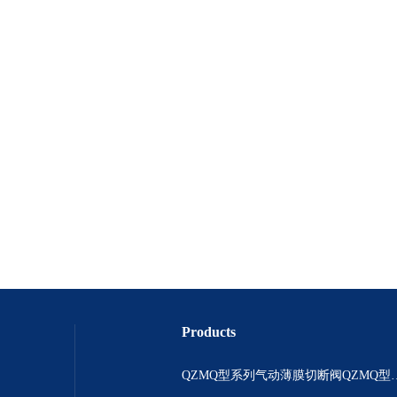
Products
QZMQ型系列气动薄膜切断阀