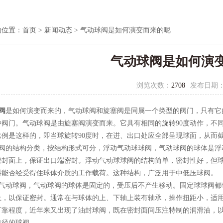
的位置：
首页
>
新闻动态
> 气动球阀是如何演变而来的呢
气动球阀是如何演
浏览次数：
2708
发布日期
阀
是如何演变而来的，气动球阀和旋塞阀是同属一个类型的阀门，只有它
种阀门。气动球阀是由旋塞阀演变而来。它具有相同的旋转90度动作，不
比例是这样的，即当球旋转90度时，在进、出口处应全部呈现球面，从而
阀的结构分类，按结构形式可分，浮动气动球球阀，气动球阀的球体是浮
密封面上，保证出口端密封。浮动气动球球阀的结构简单，密封性好，但
料能否经受得住球体介质的工作载荷。这种结构，广泛用于中低压球阀。
气动球阀，气动球阀的球体是固定的，受压后不产生移动。固定球球阀都
上，以保证密封。通常在与球体的上、下轴上装有轴承，操作扭距小，适
可靠程度，近年来又出现了油封球阀，既在密封面间压注特制的润滑油，
口径的球阀。