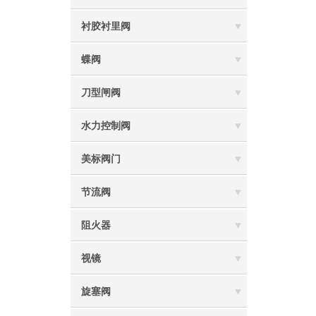
衬胶衬里阀
蝶阀
刀型闸阀
水力控制阀
美标阀门
节流阀
阻火器
视镜
旋塞阀