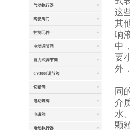
式表
气动执行器
这
陶瓷阀门
其
响
控制元件
中
电动调节阀
要
自力式调节阀
外
CV3000调节阀
切断阀
同
介
电动蝶阀
水
电磁阀
颗
电动执行器